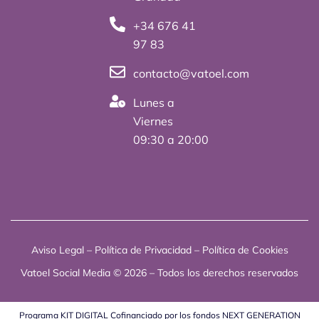
t
i
+34 676 41
e
n
97 83
r
contacto@vatoel.com
Lunes a
Viernes
09:30 a 20:00
Aviso Legal
–
Política de Privacidad
–
Política de Cookies
Vatoel Social Media © 2026 – Todos los derechos reservados
Programa KIT DIGITAL Cofinanciado por los fondos NEXT GENERATION