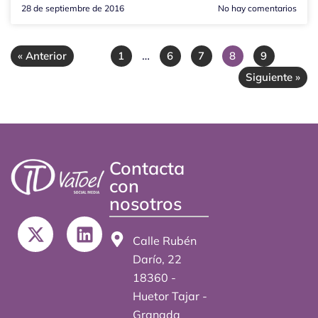
28 de septiembre de 2016
No hay comentarios
…
« Anterior
1
6
7
8
9
Siguiente »
Contacta
con
nosotros
X
L
-
i
Calle Rubén
t
n
Darío, 22
w
k
18360 -
i
e
Huetor Tajar -
t
d
Granada