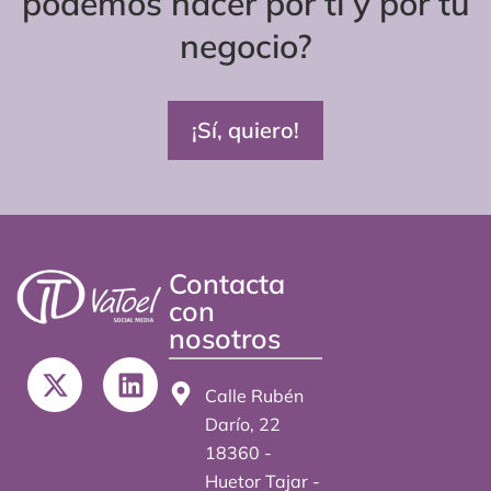
podemos hacer por ti y por tu
negocio?
¡Sí, quiero!
Contacta
con
nosotros
X
L
-
i
Calle Rubén
t
n
Darío, 22
w
k
18360 -
i
e
Huetor Tajar -