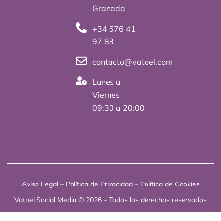
t
d
Granada
t
i
+34 676 41
e
n
97 83
r
contacto@vatoel.com
Lunes a
Viernes
09:30 a 20:00
Aviso Legal
–
Política de Privacidad
–
Política de Cookies
Vatoel Social Media © 2026 – Todos los derechos reservados