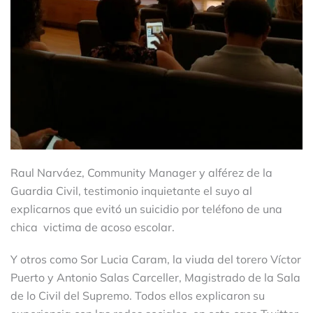
Raul Narváez, Community Manager y alférez de la
Guardia Civil, testimonio inquietante el suyo al
explicarnos que evitó un suicidio por teléfono de una
chica victima de acoso escolar.
Y otros como Sor Lucia Caram, la viuda del torero Víctor
Puerto y Antonio Salas Carceller, Magistrado de la Sala
de lo Civil del Supremo. Todos ellos explicaron su