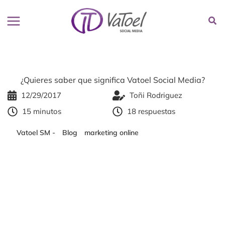
Ir
al
contenido
¿Quieres saber que significa Vatoel Social Media?
12/29/2017
Toñi Rodriguez
15 minutos
18 respuestas
Vatoel SM -
-
Blog
-
marketing online
-
¿Quieres saber que
significa Vatoel Social Media?