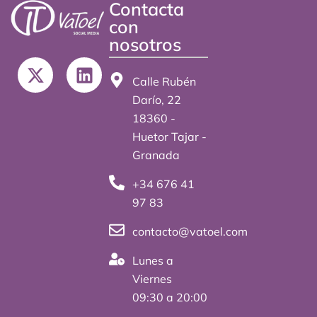
Contacta
con
nosotros
X
L
-
i
Calle Rubén
t
n
Darío, 22
w
k
18360 -
i
e
Huetor Tajar -
t
d
Granada
t
i
+34 676 41
e
n
97 83
r
contacto@vatoel.com
Lunes a
Viernes
09:30 a 20:00