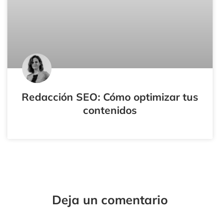
Redacción SEO: Cómo optimizar tus
contenidos
Tu
Tu
Nombre*
Correo
Electrónico*
Deja un comentario