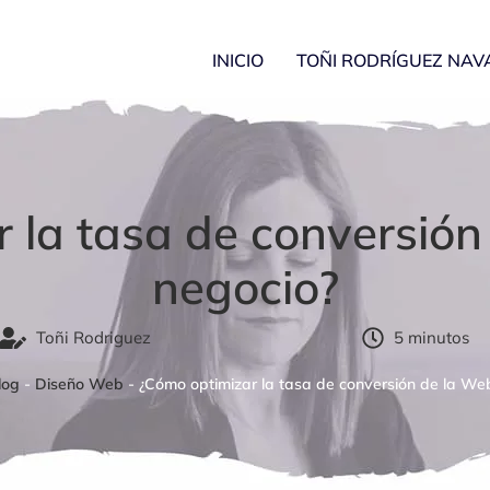
INICIO
TOÑI RODRÍGUEZ NAV
 la tasa de conversión
negocio?
Toñi Rodriguez
5 minutos
log
-
Diseño Web
-
¿Cómo optimizar la tasa de conversión de la We