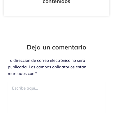
contenidos
Tu
Tu
Nombre*
Correo
Electrónico*
Deja un comentario
Tu dirección de correo electrónico no será
publicada.
Los campos obligatorios están
marcados con
*
Escribe
aquí...