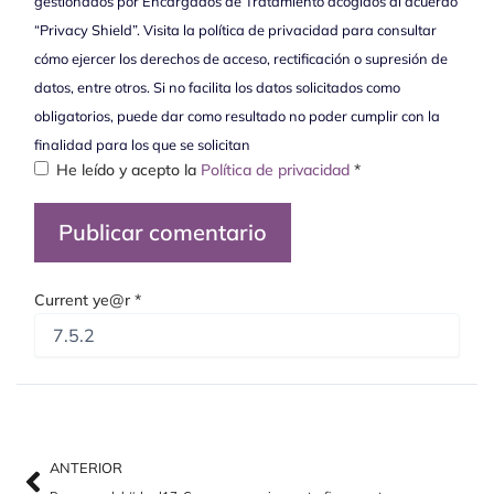
gestionados por Encargados de Tratamiento acogidos al acuerdo
“Privacy Shield”. Visita la política de privacidad para consultar
cómo ejercer los derechos de acceso, rectificación o supresión de
datos, entre otros. Si no facilita los datos solicitados como
obligatorios, puede dar como resultado no poder cumplir con la
finalidad para los que se solicitan
He leído y acepto la
Política de privacidad
*
Current ye@r
*
Ant
Sig
ANTERIOR