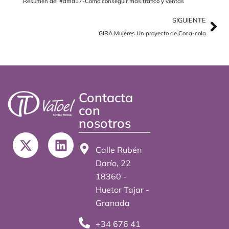
Resumen del #dmd17-Como conseguir mas trafico y ventas
SIGUIENTE
GIRA Mujeres Un proyecto de Coca-cola
Contacta
con
nosotros
X
L
-
i
Calle Rubén
t
n
Darío, 22
w
k
18360 -
i
e
Huetor Tajar -
t
d
Granada
t
i
+34 676 41
e
n