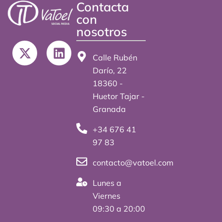
Contacta
con
nosotros
X
L
-
i
Calle Rubén
t
n
Darío, 22
w
k
18360 -
i
e
Huetor Tajar -
t
d
Granada
t
i
+34 676 41
e
n
97 83
r
contacto@vatoel.com
Lunes a
Viernes
09:30 a 20:00