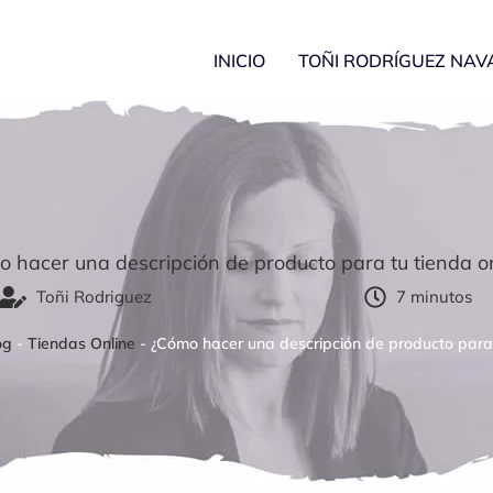
INICIO
TOÑI RODRÍGUEZ NAV
 hacer una descripción de producto para tu tienda o
Toñi Rodriguez
7 minutos
og
-
Tiendas Online
-
¿Cómo hacer una descripción de producto para 