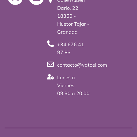
-
i
Calle Rubén
t
n
Darío, 22
w
k
18360 -
i
e
Huetor Tajar -
t
d
Granada
t
i
+34 676 41
e
n
97 83
r
contacto@vatoel.com
Lunes a
Viernes
09:30 a 20:00