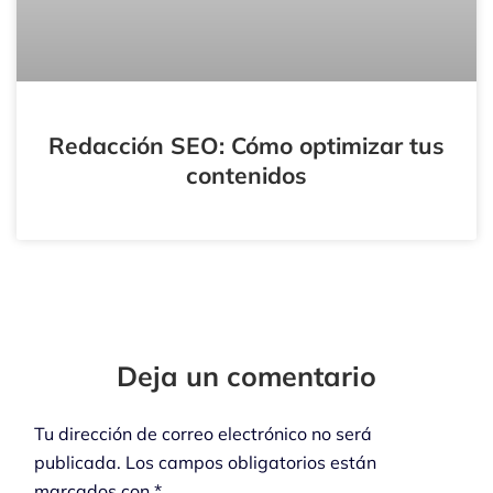
Redacción SEO: Cómo optimizar tus
contenidos
Tu
Tu
Nombre*
Correo
Electrónico*
Deja un comentario
Tu dirección de correo electrónico no será
publicada.
Los campos obligatorios están
marcados con
*
Escribe