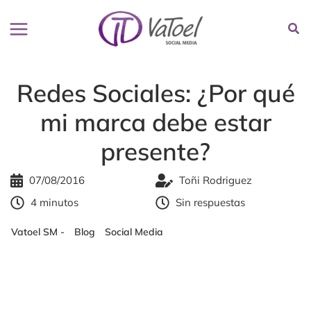
Ir
al
contenido
Redes Sociales: ¿Por qué
mi marca debe estar
presente?
07/08/2016
Toñi Rodriguez
4 minutos
Sin respuestas
Vatoel SM -
-
Blog
-
Social Media
-
Redes Sociales: ¿Por qué mi
marca debe estar presente?