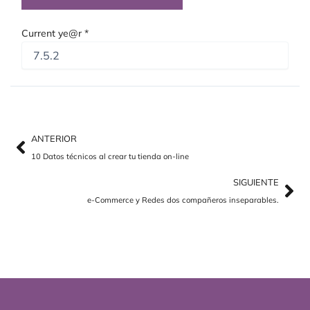
Current ye@r
*
Ant
Sig
ANTERIOR
10 Datos técnicos al crear tu tienda on-line
SIGUIENTE
e-Commerce y Redes dos compañeros inseparables.