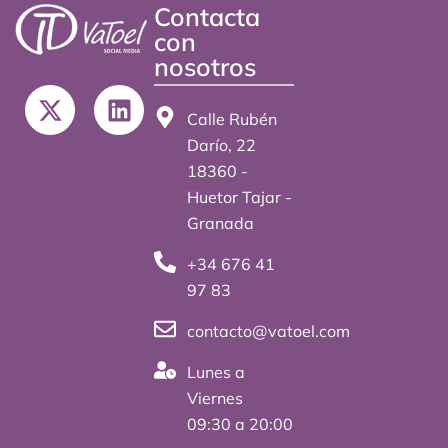
Contacta
con
nosotros
X
L
-
i
Calle Rubén
t
n
Darío, 22
w
k
18360 -
i
e
Huetor Tajar -
t
d
Granada
t
i
+34 676 41
e
n
97 83
r
contacto@vatoel.com
Lunes a
Viernes
09:30 a 20:00