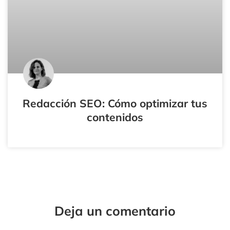
Redacción SEO: Cómo optimizar tus
contenidos
Tu
Tu
Nombre*
Correo
Electrónico*
Deja un comentario