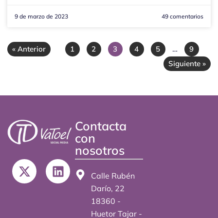
9 de marzo de 2023
49 comentarios
…
« Anterior
1
2
3
4
5
9
Siguiente »
Contacta
con
nosotros
X
L
-
i
Calle Rubén
t
n
Darío, 22
w
k
18360 -
i
e
Huetor Tajar -