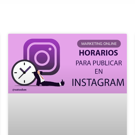
Página
Página
Página
Página
Página
MARKETING ONLINE