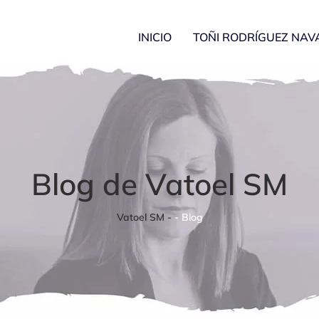
INICIO
TOÑI RODRÍGUEZ NAV
Blog de Vatoel SM
Vatoel SM -
-
Blog