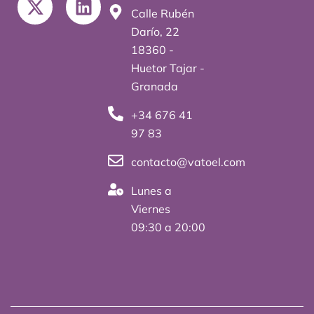
-
i
Calle Rubén
t
n
Darío, 22
w
k
18360 -
i
e
Huetor Tajar -
t
d
Granada
t
i
+34 676 41
e
n
97 83
r
contacto@vatoel.com
Lunes a
Viernes
09:30 a 20:00