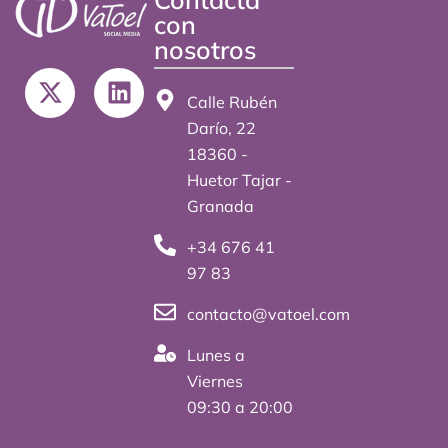
con
nosotros
X
L
-
i
Calle Rubén
t
n
Darío, 22
w
k
18360 -
i
e
Huetor Tajar -
t
d
Granada
t
i
+34 676 41
e
n
97 83
r
contacto@vatoel.com
Lunes a
Viernes
09:30 a 20:00