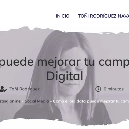
INICIO
TOÑI RODRÍGUEZ NAV
 puede mejorar tu cam
Digital
Toñi Rodriguez
6 minutos
ting online
-
Social Media
-
Como el big data puede mejorar tu cam