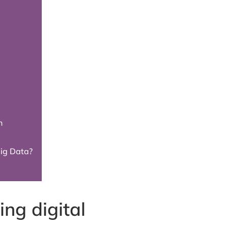
n
Big Data?
ng digital