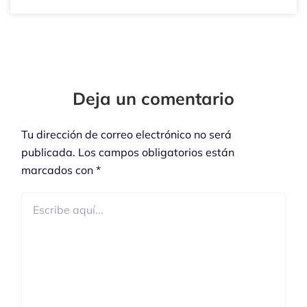
Tu
Tu
Nombre*
Correo
Electrónico*
Deja un comentario
Tu dirección de correo electrónico no será
publicada.
Los campos obligatorios están
marcados con
*
Escribe
aquí...