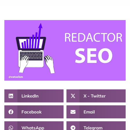
LinkedIn
X - Twitter
Facebook
Email
WhatsApp
Telegram