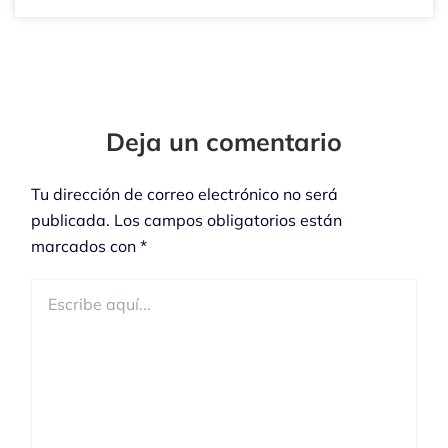
Tu
Tu
Nombre*
Correo
Electrónico*
Deja un comentario
Tu dirección de correo electrónico no será
publicada.
Los campos obligatorios están
marcados con
*
Escribe
aquí...