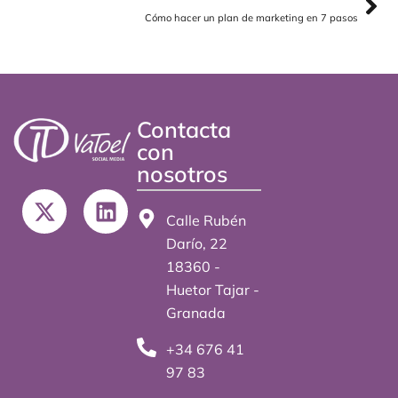
Cómo hacer un plan de marketing en 7 pasos
Contacta
con
nosotros
X
L
-
i
Calle Rubén
t
n
Darío, 22
w
k
18360 -
i
e
Huetor Tajar -
t
d
Granada
t
i
+34 676 41
e
n
97 83
r