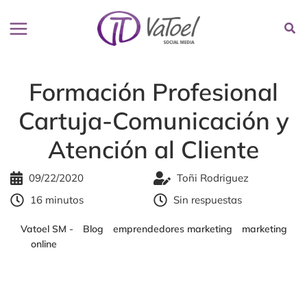
Ir
al
contenido
Formación Profesional
Cartuja-Comunicación y
Atención al Cliente
09/22/2020
Toñi Rodriguez
16 minutos
Sin respuestas
Vatoel SM -
-
Blog
-
emprendedores marketing
-
marketing
online
-
Formación Profesional Cartuja-Comunicación y
Atención al Cliente