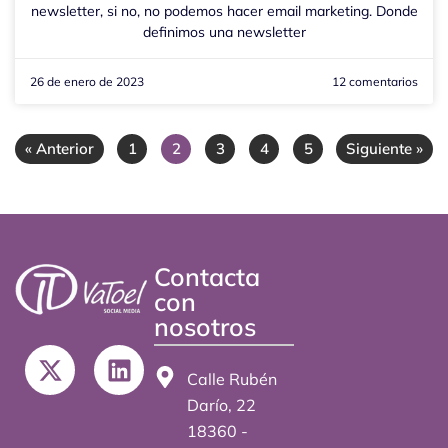
newsletter, si no, no podemos hacer email marketing. Donde
definimos una newsletter
26 de enero de 2023
12 comentarios
« Anterior
1
2
3
4
5
Siguiente »
Contacta
con
nosotros
X
L
-
i
Calle Rubén
t
n
Darío, 22
w
k
18360 -