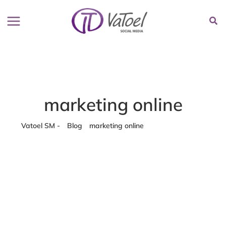
Ir
al
contenido
marketing online
Vatoel SM -
-
Blog
-
marketing online
-
marketing online