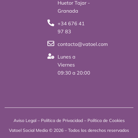
i
e
Huetor Tajar -
t
d
Granada
t
i
+34 676 41
e
n
97 83
r
contacto@vatoel.com
Lunes a
Viernes
09:30 a 20:00
Aviso Legal
–
Política de Privacidad
–
Política de Cookies
Vatoel Social Media © 2026 – Todos los derechos reservados