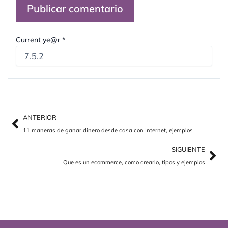
Current ye@r
*
Ant
Sig
ANTERIOR
11 maneras de ganar dinero desde casa con Internet, ejemplos
SIGUIENTE
Que es un ecommerce, como crearlo, tipos y ejemplos