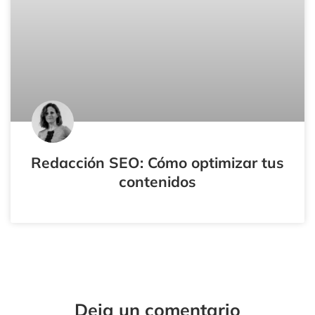
Redacción SEO: Cómo optimizar tus
contenidos
Tu
Tu
Nombre*
Correo
Electrónico*
Deja un comentario