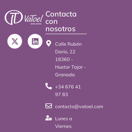
Contacta
con
nosotros
X
L
-
i
Calle Rubén
t
n
Darío, 22
w
k
18360 -
i
e
Huetor Tajar -
t
d
Granada
t
i
+34 676 41
e
n
97 83
r
contacto@vatoel.com
Lunes a
Viernes