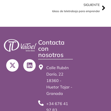
SIGUIENTE
Ideas de teletrabajo para emprender
Contacta
con
nosotros
X
L
-
i
Calle Rubén
t
n
Darío, 22
w
k
18360 -
i
e
Huetor Tajar -
t
d
Granada
t
i
+34 676 41
e
n
97 83