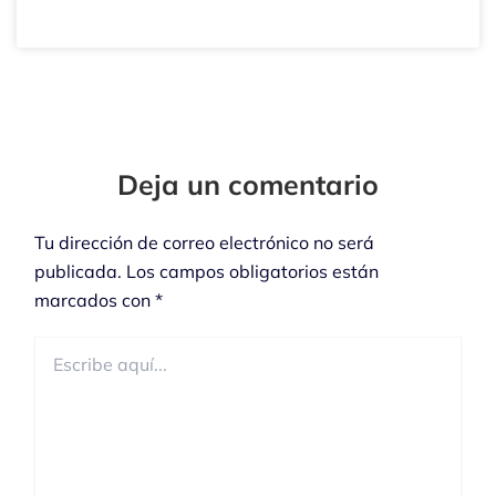
Tu
Tu
Nombre*
Correo
Electrónico*
Deja un comentario
Tu dirección de correo electrónico no será
publicada.
Los campos obligatorios están
marcados con
*
Escribe
aquí...